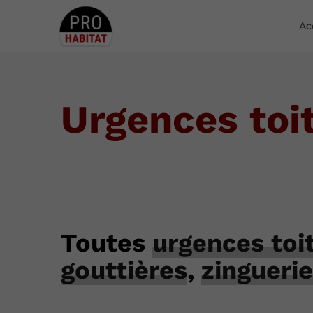
Ac
Urgences toi
Toutes
urgences toi
gouttières
,
zinguerie