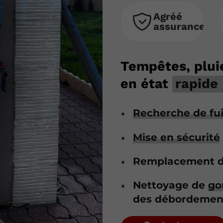
Agréé
assurances
Tempêtes, plui
en état
rapide
Recherche de fu
Mise en sécurité
Remplacement 
Nettoyage de
go
des débordemen