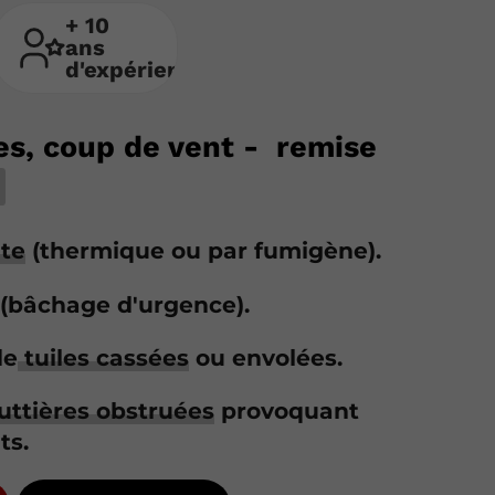
+ 10
ans
d'expérience
es, coup de vent - remise
ite
(thermique ou par fumigène).
(bâchage d'urgence).
de
tuiles cassées
ou envolées.
uttières obstruées
provoquant
ts.