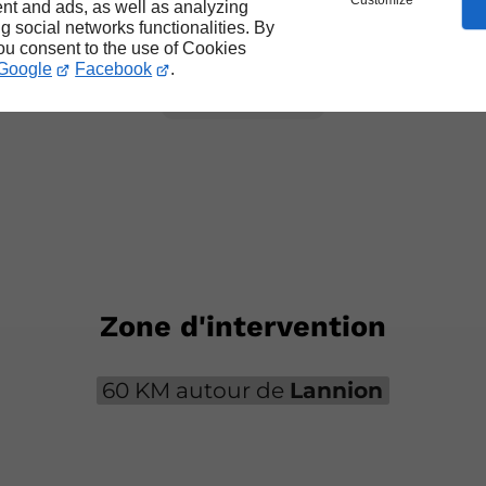
Customize
nt and ads, as well as analyzing
ng social networks functionalities. By
you consent to the use of Cookies
Google
Facebook
.
Zone d'intervention
60 KM autour de
Lannion