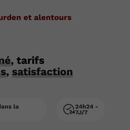
urden et alentours
né
, tarifs
es
,
satisfaction
dans la
24h24 -
7J/7