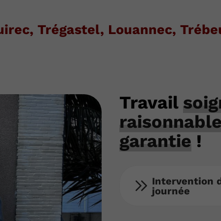
uirec, Trégastel, Louannec, Trébe
Travail
soig
raisonnabl
garantie
!
Intervention 
journée